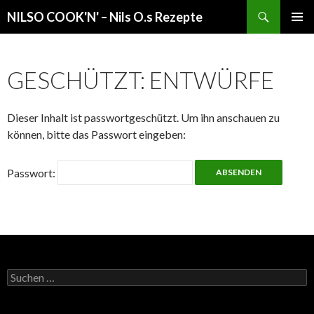
Suchen
NILSO COOK'N' – Nils O.s Rezepte
SPRINGE
PRIMÄR
ZUM
MENÜ
INHALT
GESCHÜTZT: ENTWÜRFE
Dieser Inhalt ist passwortgeschützt. Um ihn anschauen zu
können, bitte das Passwort eingeben:
Passwort:
Suchen
nach: